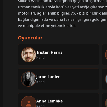
Silikon Vadisi'nin karanlığında geçen araştırmacı b
uzman tanıklıklarıyla kötü vaziyeti açığa çıkarıyo
motorları, ağlar, anlık bilgiler, vb. - bizi bir ısırık
Bağlandığımızda ve daha fazlası için geri geldiğim
ve manipüle etme yetenekleridir.
Oyuncular
Tristan Harris
Kendi
Jaron Lanier
Kendi
Anna Lembke
Kendi