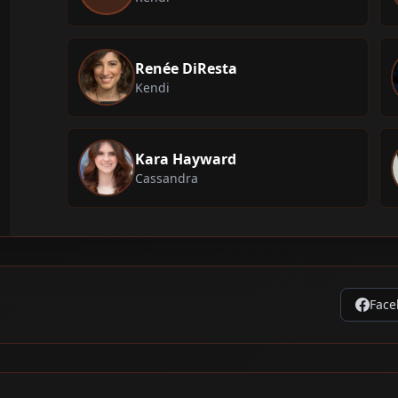
Renée DiResta
Kendi
Kara Hayward
Cassandra
Face