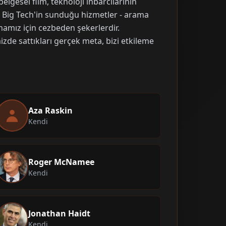
elgesel film, teknoloji ihbarcılarının
r: Big Tech'in sunduğu hizmetler - arama
 almamız için cezbeden şekerlerdir.
izde sattıkları gerçek meta, bizi etkileme
Aza Raskin
Kendi
Roger McNamee
Kendi
Jonathan Haidt
Kendi