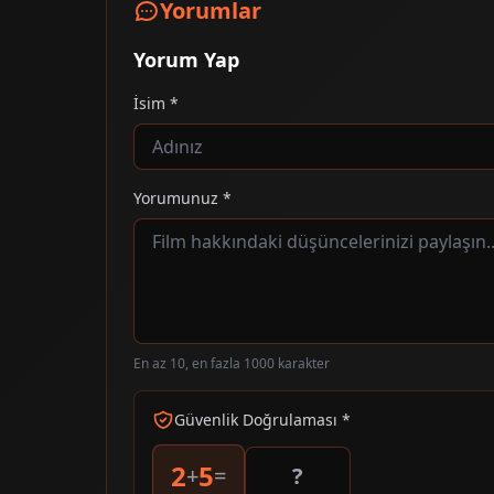
Yorumlar
Yorum Yap
İsim *
Yorumunuz *
En az 10, en fazla 1000 karakter
Güvenlik Doğrulaması *
2
5
+
=