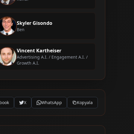
Skyler Gisondo
Ben
Vincent Kartheiser
Advertising A.I. / Engagement A.I. /
Growth A.I.
book
X
WhatsApp
Kopyala