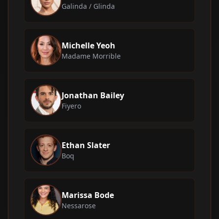
Galinda / Glinda
Michelle Yeoh
Madame Morrible
Jonathan Bailey
Fiyero
Ethan Slater
Boq
Marissa Bode
Nessarose