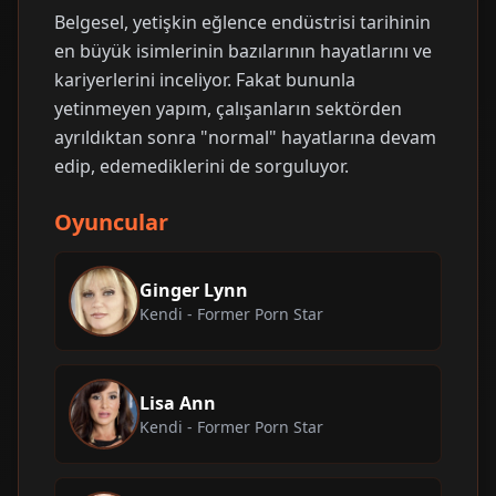
Belgesel, yetişkin eğlence endüstrisi tarihinin
en büyük isimlerinin bazılarının hayatlarını ve
kariyerlerini inceliyor. Fakat bununla
yetinmeyen yapım, çalışanların sektörden
ayrıldıktan sonra "normal" hayatlarına devam
edip, edemediklerini de sorguluyor.
Oyuncular
Ginger Lynn
Kendi - Former Porn Star
Lisa Ann
Kendi - Former Porn Star