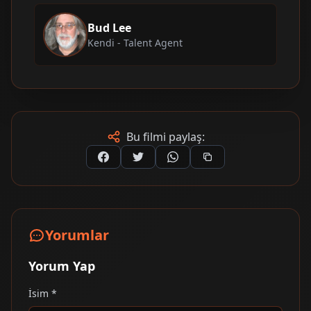
Bud Lee
Kendi - Talent Agent
Bu filmi paylaş:
Yorumlar
Yorum Yap
İsim *