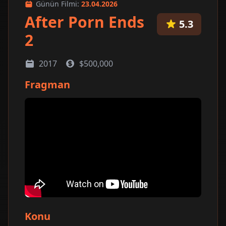
Günün Filmi:
23.04.2026
After Porn Ends
5.3
2
2017
$500,000
Fragman
Konu