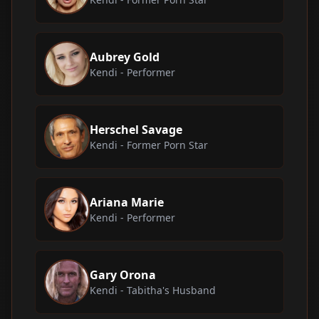
Aubrey Gold
Kendi - Performer
Herschel Savage
Kendi - Former Porn Star
Ariana Marie
Kendi - Performer
Gary Orona
Kendi - Tabitha's Husband