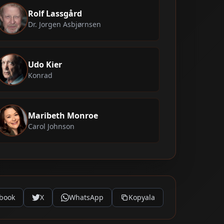
Rolf Lassgård
Dr. Jorgen Asbjørnsen
Udo Kier
Konrad
Maribeth Monroe
Carol Johnson
book
X
WhatsApp
Kopyala