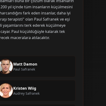
adamları buna bir çözüm olarak insanların
 200 yıl içinde tüm insanların küçülmesini
arcandığını fark eden insanlar, daha iyi
ğraşı terapisti" olan Paul Safranek ve eşi
li yaşamlarını terk ederek küçülmeye
 cayar. Paul küçüldüğüyle kalarak tek
ecek maceralara atılacaktır.
Matt Damon
Paul Safranek
Kristen Wiig
Audrey Safranek