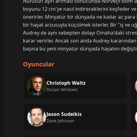
Nüfusun aşırı artması sonucunda Norveçli bilim 
boyunu 12 cm'ye nasıl indireceklerini keşfeder ve
önerirler. Minyatür bir dünyada ne kadar az para h
bir hayat arzusuyla küçülmek isterler. Bir "iş ve u
Audrey de aynı sebepten dolayı Omaha'daki stres
karar verirler. Ancak son anda Audrey kararından
başına bu yeni minyatür dünyada hayatını değiştir
Oyuncular
Christoph Waltz
Dusan Mirkovic
Jason Sudeikis
Dave Johnson