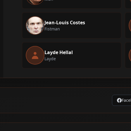
Jean-Louis Costes
Fistman
Layde Hellal
Layde
Face