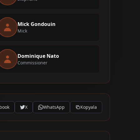
Mick Gondouin
Mick
Dominique Nato
Commissioner
book
X
WhatsApp
Kopyala