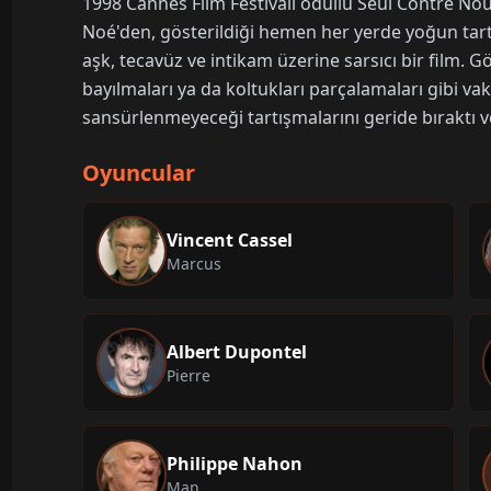
1998 Cannes Film Festivali ödüllü Seul Contre N
Noé'den, gösterildiği hemen her yerde yoğun tart
aşk, tecavüz ve intikam üzerine sarsıcı bir film. Gö
bayılmaları ya da koltukları parçalamaları gibi va
sansürlenmeyeceği tartışmalarını geride bıraktı v
Oyuncular
Vincent Cassel
Marcus
Albert Dupontel
Pierre
Philippe Nahon
Man