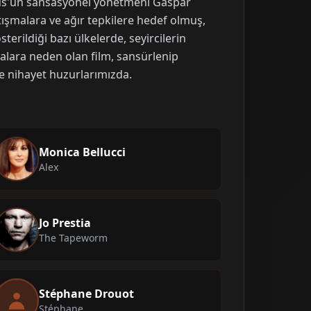
ous'un sansasyonel yönetmeni Gaspar
ışmalara ve ağır tepkilere hedef olmuş,
sterildiği bazı ülkelerde, seyircilerin
kalara neden olan film, sansürlenip
e nihayet huzurlarımızda.
Monica Bellucci
Alex
Jo Prestia
The Tapeworm
Stéphane Drouot
Stéphane