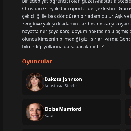
Bir edebiyat öğrencisi olan güzel Anastasia Steele,
Christian Grey ile bir röportaj gerçekleştirir. Görü
çekiciliği ile baş döndüren bir adam bulur. Aşk ve 
zenginve yakışıklı adamın cazibesine karşı koyama
hayatta her şeye karşı doyum noktasına ulaşmış ol
olunca kimsenin bilmediği gizli sırları vardır. Gen
bilmediği yollarına da sapacak mıdır?
Oyuncular
Dakota Johnson
Anastasia Steele
Eloise Mumford
Kate