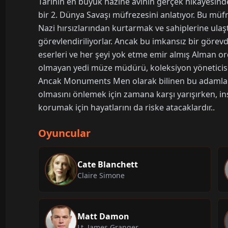
Tarihin en büyük hazine avının gerçek hikayesi
bir 2. Dünya Savaşı müfrezesini anlatıyor. Bu müf
Nazi hırsızlarından kurtarmak ve sahiplerine ula
görevlendiriliyorlar. Ancak bu imkansız bir görev
eserleri ve her şeyi yok etme emir almış Alman o
olmayan yedi müze müdürü, koleksiyon yöneticisi ve 
Ancak Monuments Men olarak bilinen bu adamlar k
olmasını önlemek için zamana karşı yarışırken, i
korumak için hayatlarını da riske atacaklardır..
Oyuncular
Cate Blanchett
Claire Simone
Matt Damon
Lt. James Granger