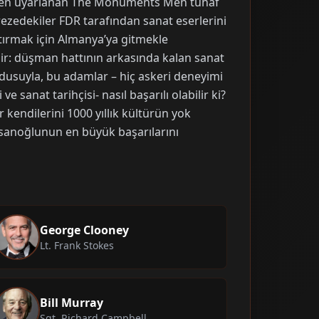
nden uyarlanan The Monuments Men tuhaf
rezedekiler FDR tarafından sanat eserlerini
ştırmak için Almanya’ya gitmekle
dir: düşman hattının arkasında kalan sanat
rdusuyla, bu adamlar – hiç askeri deneyimi
sanat tarihçisi- nasıl başarılı olabilir ki?
endilerini 1000 yıllık kültürün yok
nsanoğlunun en büyük başarılarını
George Clooney
Lt. Frank Stokes
Bill Murray
Sgt. Richard Campbell