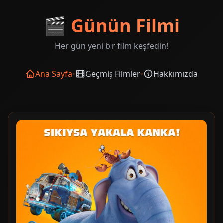
🎬
Günün Filmi
Her gün yeni bir film keşfedin!
Ana Sayfa
•
Geçmiş Filmler
•
Hakkımızda