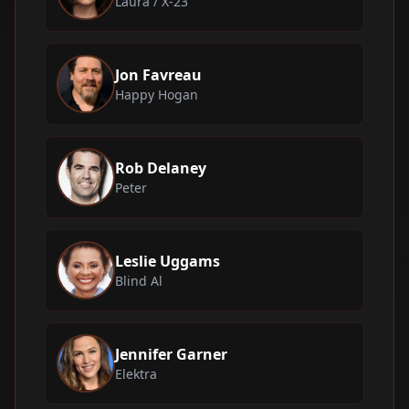
Laura / X-23
Jon Favreau
Happy Hogan
Rob Delaney
Peter
Leslie Uggams
Blind Al
Jennifer Garner
Elektra