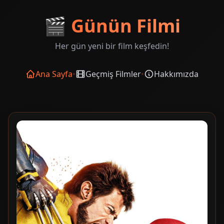
🎬
Günün Filmi
Her gün yeni bir film keşfedin!
Ana Sayfa
•
Geçmiş Filmler
•
Hakkımızda