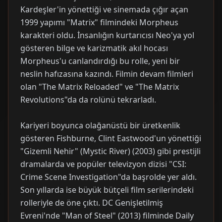
Kardeşler'in yönettiği ve sinemada çığır açan
1999 yapımı "Matrix" filmindeki Morpheus
karakteri oldu. İnsanlığın kurtarıcısı Neo'ya yol
gösteren bilge ve karizmatik akıl hocası
Morpheus'u canlandırdığı bu rolle, yeni bir
neslin hafızasına kazındı. Filmin devam filmleri
olan "The Matrix Reloaded" ve "The Matrix
Revolutions"da da rolünü tekrarladı.
Kariyeri boyunca olağanüstü bir üretkenlik
gösteren Fishburne, Clint Eastwood'un yönettiği
"Gizemli Nehir" (Mystic River) (2003) gibi prestijli
dramalarda ve popüler televizyon dizisi "CSI:
Crime Scene Investigation"da başrolde yer aldı.
Son yıllarda ise büyük bütçeli film serilerindeki
rolleriyle de öne çıktı. DC Genişletilmiş
Evreni'nde "Man of Steel" (2013) filminde Daily