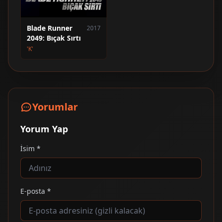
Blade Runner
2017
2049: Bıçak Sırtı
'K'
Yorumlar
Yorum Yap
İsim *
E-posta *