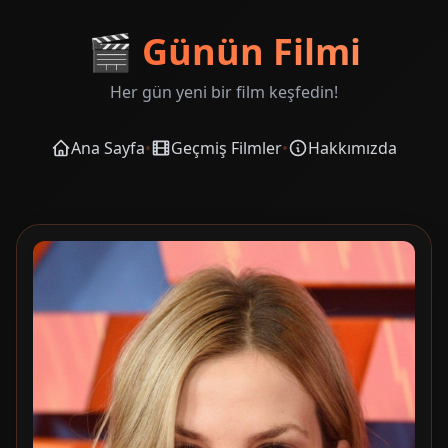
🎬
Günün Filmi
Her gün yeni bir film keşfedin!
Ana Sayfa
•
Geçmiş Filmler
•
Hakkımızda