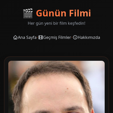
🎬
Günün Filmi
Her gün yeni bir film keşfedin!
Ana Sayfa
•
Geçmiş Filmler
•
Hakkımızda