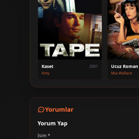
Kaset
Ucuz Roman
2001
Amy
Mia Wallace
Yorumlar
Yorum Yap
İsim *