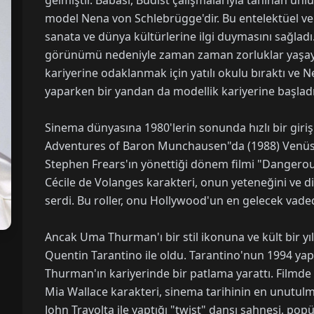
gelmiştir. Babası, Budist çalışmalarıyla tanınan ün
model Nena von Schlebrügge'dir. Bu entelektüel v
sanata ve dünya kültürlerine ilgi duymasını sağla
görünümü nedeniyle zaman zaman zorluklar yaşa
kariyerine odaklanmak için yatılı okulu bıraktı ve 
yaparken bir yandan da modellik kariyerine başladı
Sinema dünyasına 1980'lerin sonunda hızlı bir giriş y
Adventures of Baron Munchausen"da (1988) Venüs'ü
Stephen Frears'ın yönettiği dönem filmi "Dangero
Cécile de Volanges karakteri, onun yeteneğini ve di
serdi. Bu roller, onu Hollywood'un en gelecek vaded
Ancak Uma Thurman'ı bir stil ikonuna ve kült bir yı
Quentin Tarantino ile oldu. Tarantino'nun 1994 yap
Thurman'ın kariyerinde bir patlama yarattı. Filmde 
Mia Wallace karakteri, sinema tarihinin en unutulmaz
John Travolta ile yaptığı "twist" dansı sahnesi, popül