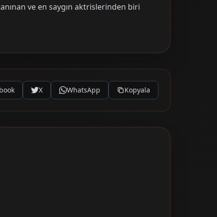
tanınan ve en saygın aktrislerinden biri
book
X
WhatsApp
Kopyala