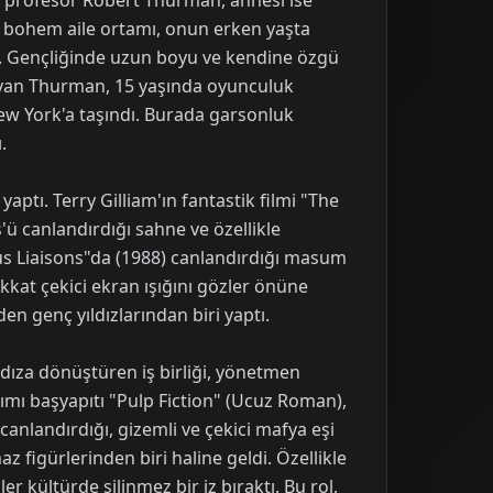
lü profesör Robert Thurman, annesi ise
e bohem aile ortamı, onun erken yaşta
dı. Gençliğinde uzun boyu ve kendine özgü
yan Thurman, 15 yaşında oyunculuk
New York'a taşındı. Burada garsonluk
.
aptı. Terry Gilliam'ın fantastik filmi "The
 canlandırdığı sahne ve özellikle
us Liaisons"da (1988) canlandırdığı masum
kkat çekici ekran ışığını gözler önüne
en genç yıldızlarından biri yaptı.
ldıza dönüştüren iş birliği, yönetmen
ımı başyapıtı "Pulp Fiction" (Ucuz Roman),
canlandırdığı, gizemli ve çekici mafya eşi
 figürlerinden biri haline geldi. Özellikle
er kültürde silinmez bir iz bıraktı. Bu rol,