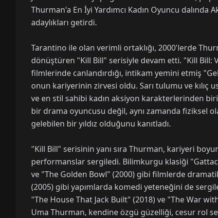
Thurman'a En İyi Yardımcı Kadın Oyuncu dalında A
adaylıkları getirdi.
Tarantino ile olan verimli ortaklığı, 2000'lerde Th
dönüştüren "Kill Bill" serisiyle devam etti. "Kill Bill: V
filmlerinde canlandırdığı, intikam yemini etmiş "Gel
onun kariyerinin zirvesi oldu. Sarı tulumu ve kılıç u
ve en stil sahibi kadın aksiyon karakterlerinden bir
bir drama oyuncusu değil, aynı zamanda fiziksel ola
gelebilen bir yıldız olduğunu kanıtladı.
"Kill Bill" serisinin yanı sıra Thurman, kariyeri boyu
performanslar sergiledi. Bilimkurgu klasiği "Gattaca
ve "The Golden Bowl" (2000) gibi filmlerde dramat
(2005) gibi yapımlarda komedi yeteneğini de sergiled
"The House That Jack Built" (2018) ve "The War with
Uma Thurman, kendine özgü güzelliği, cesur rol seç