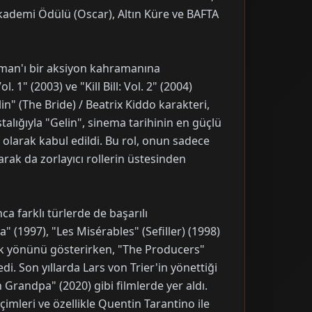
kademi Ödülü (Oscar), Altın Küre ve BAFTA
urman'ı bir aksiyon kahramanına
ol. 1" (2003) ve "Kill Bill: Vol. 2" (2004)
in" (The Bride) / Beatrix Kiddo karakteri,
stalığıyla "Gelin", sinema tarihinin en güçlü
i olarak kabul edildi. Bu rol, onun sadece
rak da zorlayıcı rollerin üstesinden
nca farklı türlerde de başarılı
" (1997), "Les Misérables" (Sefiller) (1998)
ik yönünü gösterirken, "The Producers"
i. Son yıllarda Lars von Trier'in yönettiği
 Grandpa" (2020) gibi filmlerde yer aldı.
imleri ve özellikle Quentin Tarantino ile