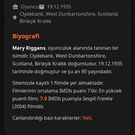
Oyuncu
19.12.1935
Clydebank, West Dunbartonshire, Scotland,
Birleşik Krallık
Biyografi
Mary Riggans
, oyunculuk alanında tanınan bir
isimdir. Clydebank, West Dunbartonshire,
Scotland, Birleşik Krallık doğumludur. 19.12.1935
tarihinde doğmuştur ve şu an 90 yaşındadır.
Sitemizde kayıtlı
1
filmde yer almaktadır.
Filmlerinin ortalama IMDb puanı
7
'dır. En yüksek
puanlı filmi,
7.0
IMDb puanıyla
Sevgili Frankie
(2004) filmidir.
Canlandırdığı bazı karakterler:
Nell
.