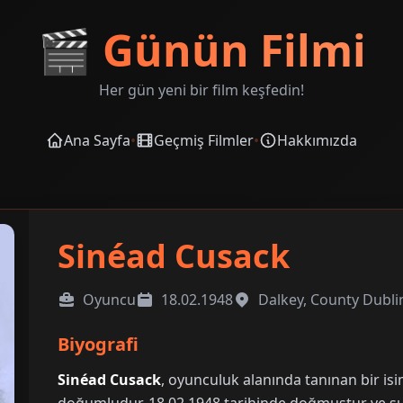
🎬
Günün Filmi
Her gün yeni bir film keşfedin!
Ana Sayfa
•
Geçmiş Filmler
•
Hakkımızda
Sinéad Cusack
Oyuncu
18.02.1948
Dalkey, County Dublin
Biyografi
Sinéad Cusack
, oyunculuk alanında tanınan bir isi