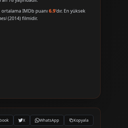
an 78 yaşındadır.
nin ortalama IMDb puanı
6.9
'dır. En yüksek
nesi
(2014) filmidir.
book
X
WhatsApp
Kopyala