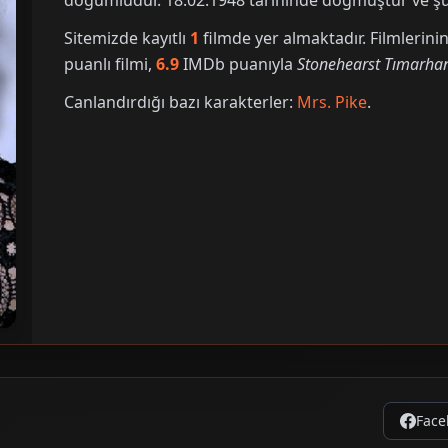
doğumludur. 18.02.1948 tarihinde doğmuştur ve şu 
Sitemizde kayıtlı
1
filmde yer almaktadır. Filmleri
puanlı filmi,
6.9
IMDb puanıyla
Stonehearst Tımarha
Canlandırdığı bazı karakterler:
Mrs. Pike
.
Face