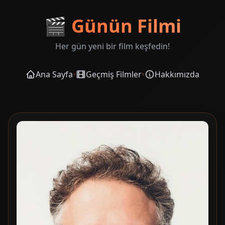
🎬
Günün Filmi
Her gün yeni bir film keşfedin!
Ana Sayfa
•
Geçmiş Filmler
•
Hakkımızda