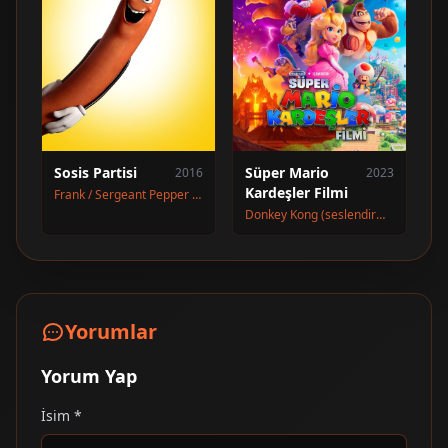
Sosis Partisi
Süper Mario
2016
2023
Kardeşler Filmi
Frank / Sergeant Pepper / Peanut Butter (seslendirme)
Donkey Kong (seslendirme)
Yorumlar
Yorum Yap
İsim *