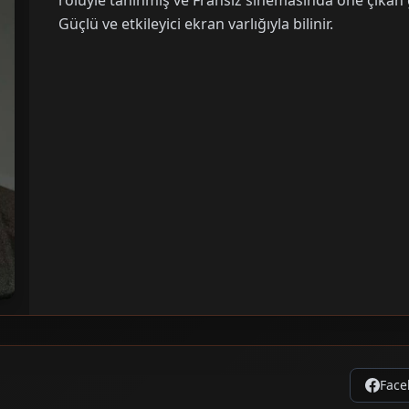
rolüyle tanınmış ve Fransız sinemasında öne çıkan 
Güçlü ve etkileyici ekran varlığıyla bilinir.
Face