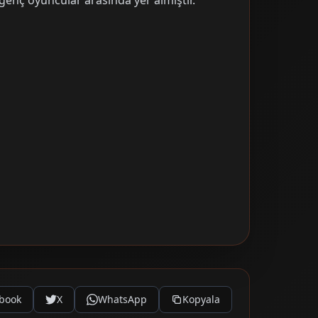
genç oyuncular arasında yer almıştır.
book
X
WhatsApp
Kopyala