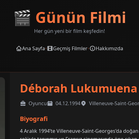
🎬
Günün Filmi
Her gün yeni bir film keşfedin!
Ana Sayfa
•
Geçmiş Filmler
•
Hakkımızda
Déborah Lukumuena
Oyuncu
04.12.1994
Villeneuve-Saint-Geo
Biyografi
4 Aralık 1994’te Villeneuve-Saint-Georges’da doğa