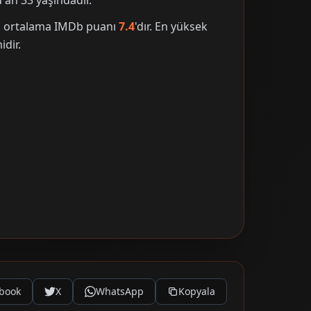
an 33 yaşındadır.
nin ortalama IMDb puanı
7.4
'dır. En yüksek
idir.
book
X
WhatsApp
Kopyala