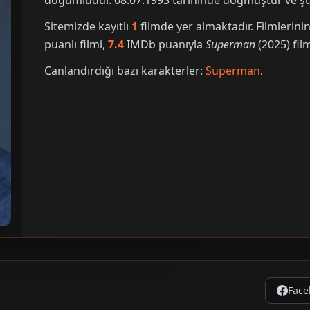
doğumludur. 08.07.1993 tarihinde doğmuştur ve şu 
Sitemizde kayıtlı
1
filmde yer almaktadır. Filmleri
puanlı filmi,
7.4
IMDb puanıyla
Superman
(2025) film
Canlandırdığı bazı karakterler:
Superman
.
Face