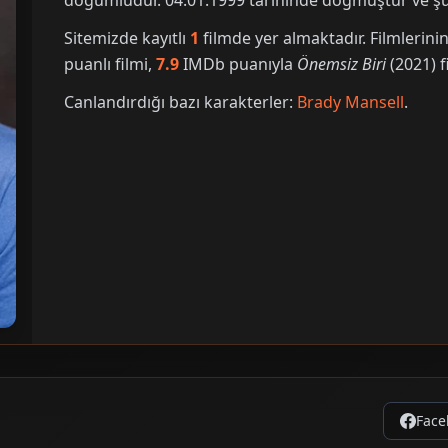
doğumludur. 04.01.1999 tarihinde doğmuştur ve şu 
Sitemizde kayıtlı
1
filmde yer almaktadır. Filmleri
puanlı filmi,
7.9
IMDb puanıyla
Önemsiz Biri
(2021) fi
Canlandırdığı bazı karakterler:
Brady Mansell
.
Face