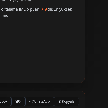
an 27 yaşındadır.
nin ortalama IMDb puanı
7.9
'dır. En yüksek
lmidir.
book
X
WhatsApp
Kopyala