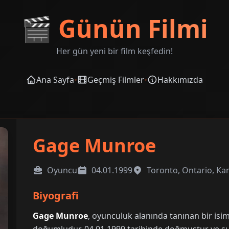
🎬
Günün Filmi
Her gün yeni bir film keşfedin!
Ana Sayfa
•
Geçmiş Filmler
•
Hakkımızda
Gage Munroe
Oyuncu
04.01.1999
Toronto, Ontario, K
Biyografi
Gage Munroe
, oyunculuk alanında tanınan bir isi