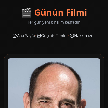
🎬
Günün Filmi
Her gün yeni bir film keşfedin!
Ana Sayfa
•
Geçmiş Filmler
•
Hakkımızda