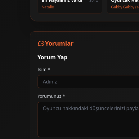
Bir Hayalimiz Vardı
Oyuncak Hik
2012
Natalie
Gabby Gabby (s
Yorumlar
Yorum Yap
İsim *
Yorumunuz *