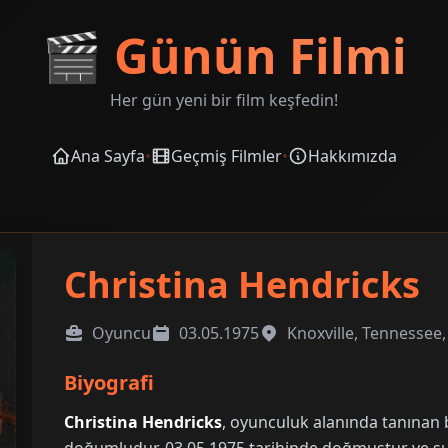
🎬
Günün Filmi
Her gün yeni bir film keşfedin!
Ana Sayfa
•
Geçmiş Filmler
•
Hakkımızda
Christina Hendricks
Oyuncu
03.05.1975
Knoxville, Tennessee
Biyografi
Christina Hendricks
, oyunculuk alanında tanınan b