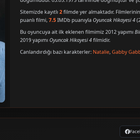
doğumludur. 03.05.1975 tarihinde doğmuştur ve şu 
Sitemizde kayıtlı
2
filmde yer almaktadır. Filmleri
puanlı filmi,
7.5
IMDb puanıyla
Oyuncak Hikayesi 4
(2
Bu oyuncuya ait ilk eklenen filmimiz 2012 yapımı
Bi
2019 yapımı
Oyuncak Hikayesi 4
filmidir.
Canlandırdığı bazı karakterler:
Natalie
,
Gabby Gab
Face