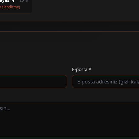
ayesi 4
2019
eslendirme)
E-posta *