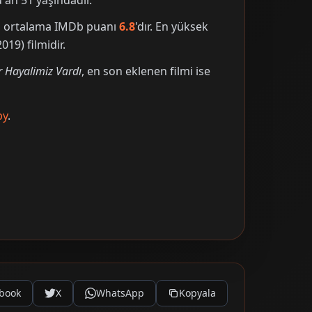
an 51 yaşındadır.
nin ortalama IMDb puanı
6.8
'dır. En yüksek
019) filmidir.
r Hayalimiz Vardı
, en son eklenen filmi ise
by
.
book
X
WhatsApp
Kopyala