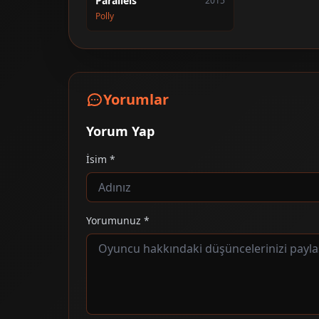
Parallels
2015
Polly
Yorumlar
Yorum Yap
İsim *
Yorumunuz *