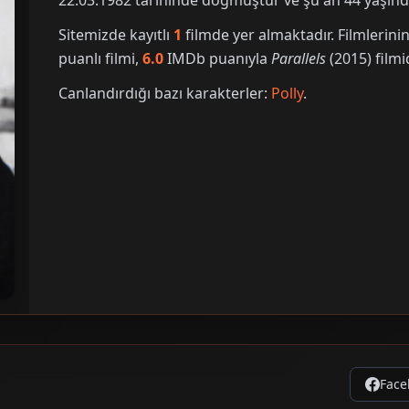
22.03.1982 tarihinde doğmuştur ve şu an 44 yaşınd
Sitemizde kayıtlı
1
filmde yer almaktadır. Filmleri
puanlı filmi,
6.0
IMDb puanıyla
Parallels
(2015) filmid
Canlandırdığı bazı karakterler:
Polly
.
Face