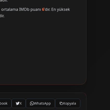
adır.
nin ortalama IMDb puanı
6
'dır. En yüksek
ir.
book
X
WhatsApp
Kopyala