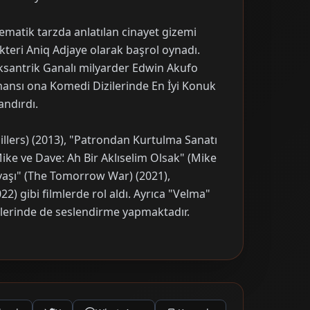
ematik tarzda anlatılan cinayet gizemi
teri Aniq Adjaye olarak başrol oynadı.
ksantrik Ganalı milyarder Edwin Akufo
mansı ona Komedi Dizilerinde En İyi Konuk
ndırdı.
illers) (2013), "Patrondan Kurtulma Sanatı
"Mike ve Dave: Ah Bir Aklıselim Olsak" (Mike
vaşı" (The Tomorrow War) (2021),
) gibi filmlerde rol aldı. Ayrıca "Velma"
ilerinde de seslendirme yapmaktadır.