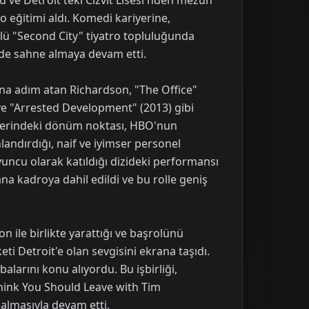
ü ve Detroit'teki Cizvit Lisesi'nden mezun
 eğitimi aldı. Komedi kariyerine,
nlü "Second City" tiyatro topluluğunda
de sahne almaya devam etti.
ına adım atan Richardson, "The Office"
ve "Arrested Development" (2013) gibi
iyerindeki dönüm noktası, HBO'nun
andırdığı, naif ve iyimser personel
yuncu olarak katıldığı dizideki performansı
na kadroya dahil edildi ve bu rolle geniş
 ile birlikte yarattığı ve başrolünü
eti Detroit'e olan sevgisini ekrana taşıdı.
alarını konu alıyordu. Bu işbirliği,
Think You Should Leave with Tim
 almasıyla devam etti.