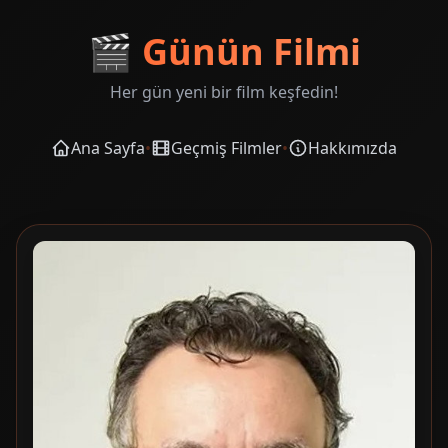
🎬
Günün Filmi
Her gün yeni bir film keşfedin!
Ana Sayfa
•
Geçmiş Filmler
•
Hakkımızda