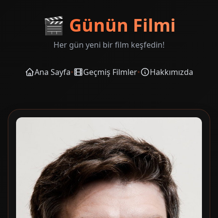
🎬
Günün Filmi
Her gün yeni bir film keşfedin!
Ana Sayfa
•
Geçmiş Filmler
•
Hakkımızda