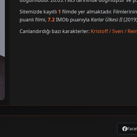
doğumludur. 26.03.1985 tarihinde doğmuştur ve şu 
Sitemizde kayıtlı
1
filmde yer almaktadır. Filmleri
puanlı filmi,
7.2
IMDb puanıyla
Karlar Ülkesi II
(2019)
Canlandırdığı bazı karakterler:
Kristoff / Sven / Re
Face