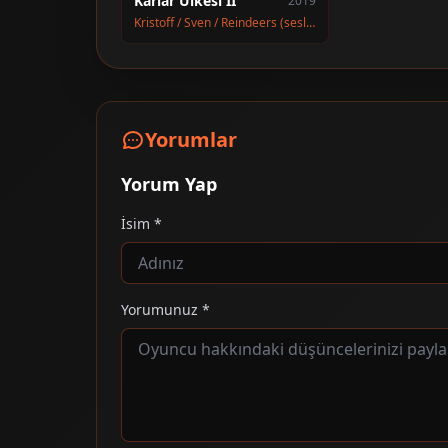
Karlar Ülkesi II
2019
Kristoff / Sven / Reindeers (seslendirme)
Yorumlar
Yorum Yap
İsim *
Yorumunuz *