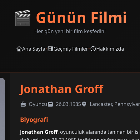
🎬
Günün Filmi
Her gün yeni bir film keşfedin!
Ana Sayfa
•
Geçmiş Filmler
•
Hakkımızda
Jonathan Groff
Oyuncu
26.03.1985
Lancaster, Pennsylva
Biyografi
Jonathan Groff
, oyunculuk alanında tanınan bir is