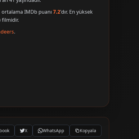
an 41 yaşındadır.
nin ortalama IMDb puanı
7.2
'dır. En yüksek
 filmidir.
indeers
.
book
X
WhatsApp
Kopyala