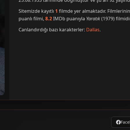
25.08.1933 tarihinde doğmuştur ve şu an 92 yaşınd
Sitemizde kayıtlı
1
filmde yer almaktadır. Filmleri
puanlı filmi,
8.2
IMDb puanıyla
Yaratık
(1979) filmidir
Canlandırdığı bazı karakterler:
Dallas
.
Face