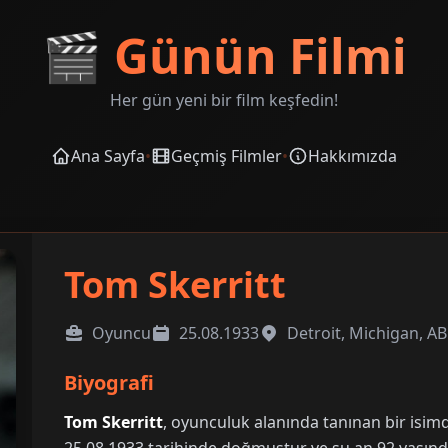
🎬
Günün Filmi
Her gün yeni bir film keşfedin!
Ana Sayfa
•
Geçmiş Filmler
•
Hakkımızda
Tom Skerritt
Oyuncu
25.08.1933
Detroit, Michigan, A
Biyografi
Tom Skerritt
, oyunculuk alanında tanınan bir isim