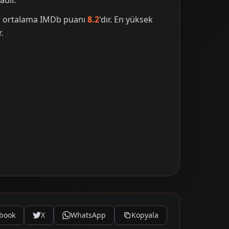
adır.
nin ortalama IMDb puanı
8.2
'dır. En yüksek
.
book
X
WhatsApp
Kopyala