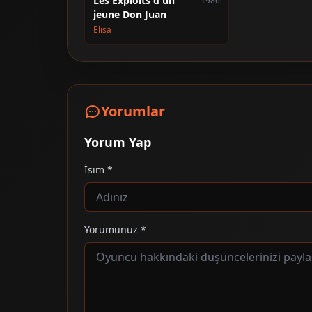
Les Exploits d'un
1986
jeune Don Juan
Elisa
Yorumlar
Yorum Yap
İsim *
Yorumunuz *