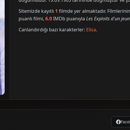
doğumludur. 19.09.1965 tarihinde doğmuştur ve şu 
Sitemizde kayıtlı
1
filmde yer almaktadır. Filmleri
puanlı filmi,
6.0
IMDb puanıyla
Les Exploits d'un jeu
Canlandırdığı bazı karakterler:
Elisa
.
Face