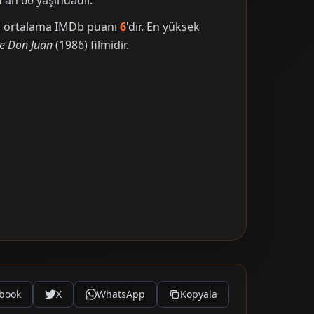
an 60 yaşındadır.
nin ortalama IMDb puanı
6
'dır. En yüksek
ne Don Juan
(1986) filmidir.
book
X
WhatsApp
Kopyala