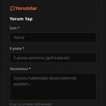
Yorumlar
Yorum Yap
İsim *
E-posta *
Yorumunuz *
En az 10, en fazla 1000 karakter