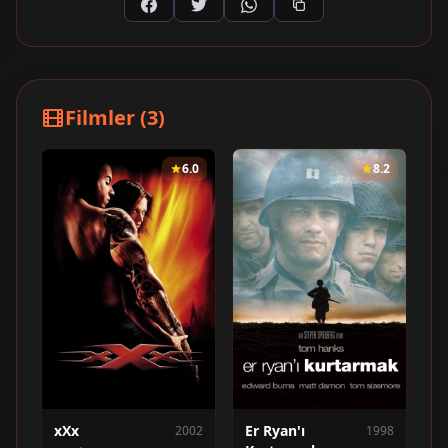
Filmler (3)
6.0
8.2
xXx
Er Ryan'ı
2002
1998