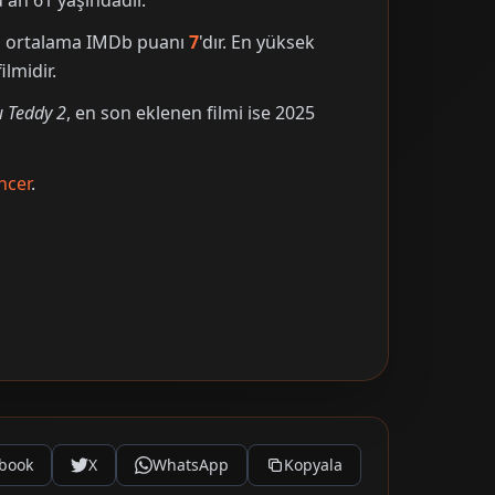
an 61 yaşındadır.
nin ortalama IMDb puanı
7
'dır. En yüksek
ilmidir.
ı Teddy 2
, en son eklenen filmi ise 2025
ncer
.
book
X
WhatsApp
Kopyala