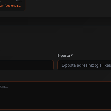
2
2025
Mayor Winddancer (seslendirme)
E-posta *