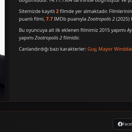
doğumludur. 14.11.1964 tarihinde doğmuştur ve şu 
Sitemizde kayıtlı
2
filmde yer almaktadır. Filmleri
puanlı filmi,
7.7
IMDb puanıyla
Zootropolis 2
(2025) f
Bu oyuncuya ait ilk eklenen filmimiz 2015 yapımı
Ay
yapımı
Zootropolis 2
filmidir.
Canlandırdığı bazı karakterler:
Guy
,
Mayor Windda
Face