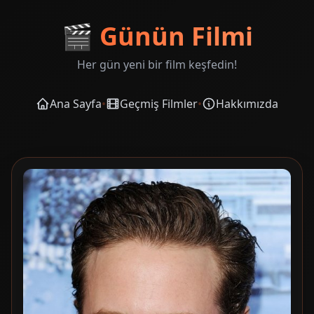
🎬
Günün Filmi
Her gün yeni bir film keşfedin!
Ana Sayfa
•
Geçmiş Filmler
•
Hakkımızda