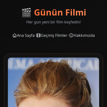
🎬
Günün Filmi
Her gün yeni bir film keşfedin!
Ana Sayfa
•
Geçmiş Filmler
•
Hakkımızda