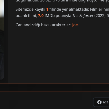
doğumludur. 28.02.1976 tarihinde doğmuştur ve şu 
Sitemizde kayıtlı
1
filmde yer almaktadır. Filmleri
puanlı filmi,
7.0
IMDb puanıyla
The Enforcer
(2022) fi
Canlandırdığı bazı karakterler:
Joe
.
Face