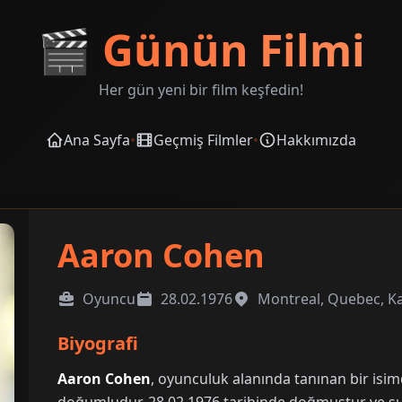
🎬
Günün Filmi
Her gün yeni bir film keşfedin!
Ana Sayfa
•
Geçmiş Filmler
•
Hakkımızda
Aaron Cohen
Oyuncu
28.02.1976
Montreal, Quebec, K
Biyografi
Aaron Cohen
, oyunculuk alanında tanınan bir isi