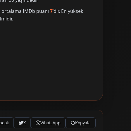
an 50 yaşındadır.
nin ortalama IMDb puanı
7
'dır. En yüksek
lmidir.
book
X
WhatsApp
Kopyala