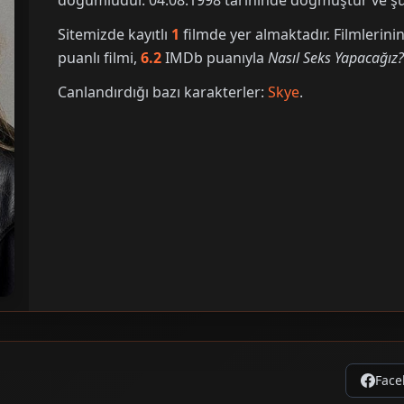
doğumludur. 04.08.1998 tarihinde doğmuştur ve şu 
Sitemizde kayıtlı
1
filmde yer almaktadır. Filmleri
puanlı filmi,
6.2
IMDb puanıyla
Nasıl Seks Yapacağız
Canlandırdığı bazı karakterler:
Skye
.
Face