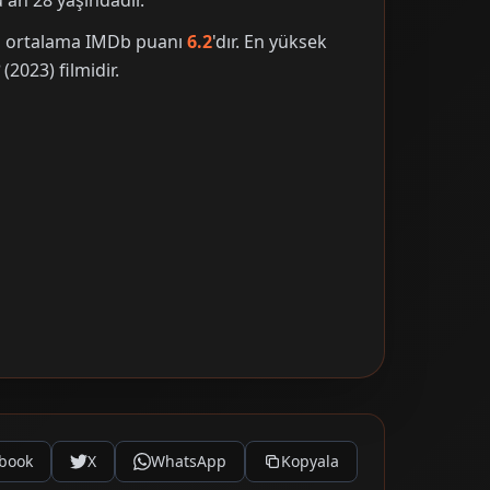
an 28 yaşındadır.
nin ortalama IMDb puanı
6.2
'dır. En yüksek
?
(2023) filmidir.
book
X
WhatsApp
Kopyala