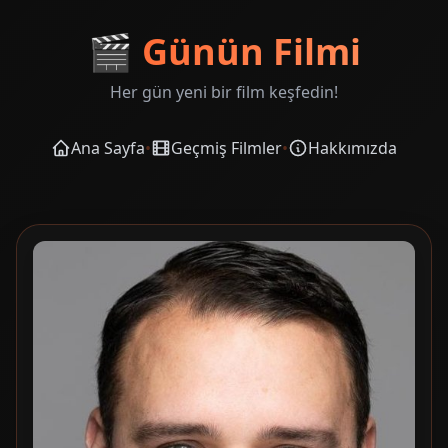
🎬
Günün Filmi
Her gün yeni bir film keşfedin!
Ana Sayfa
•
Geçmiş Filmler
•
Hakkımızda