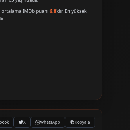
an 63 yaşındadır.
nin ortalama IMDb puanı
6.8
'dır. En yüksek
ir.
book
X
WhatsApp
Kopyala