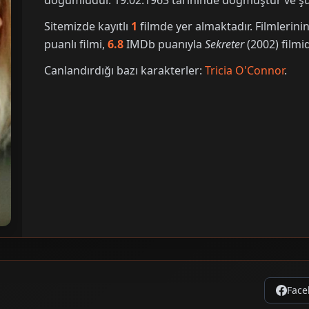
doğumludur. 19.02.1963 tarihinde doğmuştur ve şu 
Sitemizde kayıtlı
1
filmde yer almaktadır. Filmleri
puanlı filmi,
6.8
IMDb puanıyla
Sekreter
(2002) filmid
Canlandırdığı bazı karakterler:
Tricia O'Connor
.
Face