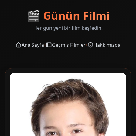
🎬
Günün Filmi
Her gün yeni bir film keşfedin!
Ana Sayfa
•
Geçmiş Filmler
•
Hakkımızda