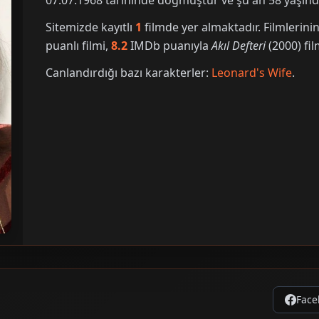
07.07.1968 tarihinde doğmuştur ve şu an 58 yaşınd
Sitemizde kayıtlı
1
filmde yer almaktadır. Filmleri
puanlı filmi,
8.2
IMDb puanıyla
Akıl Defteri
(2000) fil
Canlandırdığı bazı karakterler:
Leonard's Wife
.
Face