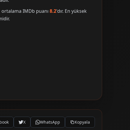
adır.
nin ortalama IMDb puanı
8.2
'dır. En yüksek
midir.
book
X
WhatsApp
Kopyala