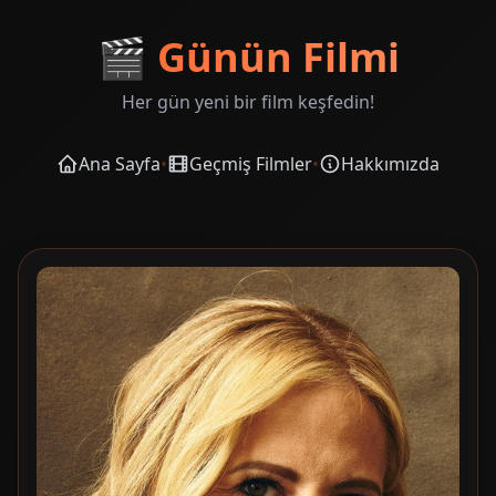
🎬
Günün Filmi
Her gün yeni bir film keşfedin!
Ana Sayfa
•
Geçmiş Filmler
•
Hakkımızda