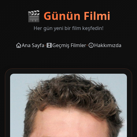
🎬
Günün Filmi
Her gün yeni bir film keşfedin!
Ana Sayfa
•
Geçmiş Filmler
•
Hakkımızda