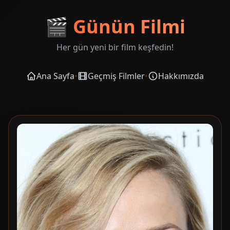
🎬
Günün Filmi
Her gün yeni bir film keşfedin!
Ana Sayfa
•
Geçmiş Filmler
•
Hakkımızda