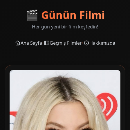
🎬
Günün Filmi
Her gün yeni bir film keşfedin!
Ana Sayfa
•
Geçmiş Filmler
•
Hakkımızda