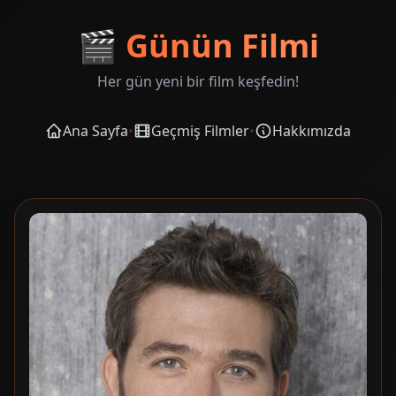
🎬
Günün Filmi
Her gün yeni bir film keşfedin!
Ana Sayfa
•
Geçmiş Filmler
•
Hakkımızda