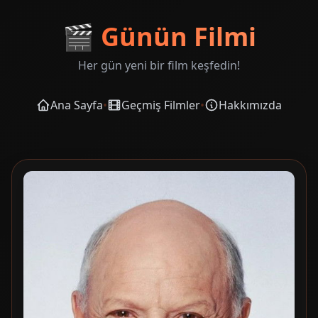
🎬
Günün Filmi
Her gün yeni bir film keşfedin!
Ana Sayfa
•
Geçmiş Filmler
•
Hakkımızda