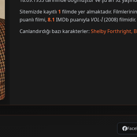
18.09.1933 tarihinde doğmuştur ve şu an 92 yaşınd
Sitemizde kayıtlı
1
filmde yer almaktadır. Filmleri
puanlı filmi,
8.1
IMDb puanıyla
VOL-İ
(2008) filmidir.
Canlandırdığı bazı karakterler:
Shelby Forthright, 
Face