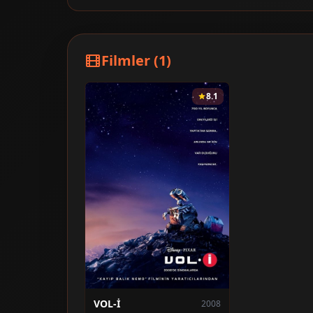
Filmler (1)
8.1
VOL-İ
2008