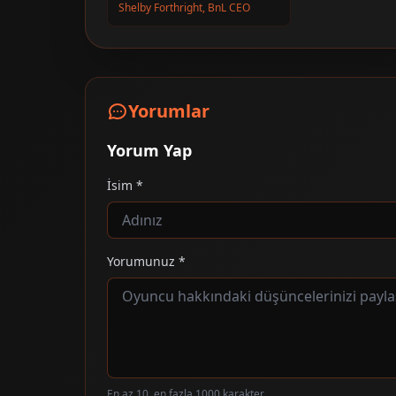
Shelby Forthright, BnL CEO
Yorumlar
Yorum Yap
İsim *
Yorumunuz *
En az 10, en fazla 1000 karakter