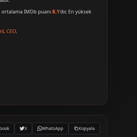
adır.
nin ortalama IMDb puanı
8.1
'dır. En yüksek
BnL CEO
.
book
X
WhatsApp
Kopyala