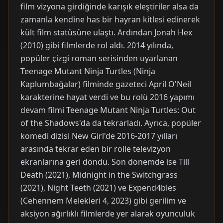
film vizyona girdiğinde karışık eleştiriler alsa da
zamanla kendine has bir hayran kitlesi edinerek
kült film statüsüne ulaştı. Ardından Jonah Hex
(2010) gibi filmlerde rol aldı. 2014 yılında,
popüler çizgi roman serisinden uyarlanan
Teenage Mutant Ninja Turtles (Ninja
Kaplumbağalar) filminde gazeteci April O'Neil
karakterine hayat verdi ve bu rolü 2016 yapımı
devam filmi Teenage Mutant Ninja Turtles: Out
of the Shadows'da da tekrarladı. Ayrıca, popüler
komedi dizisi New Girl'de 2016-2017 yılları
arasında tekrar eden bir rolle televizyon
ekranlarına geri döndü. Son dönemde ise Till
Death (2021), Midnight in the Switchgrass
(2021), Night Teeth (2021) ve Expend4bles
(Cehennem Melekleri 4, 2023) gibi gerilim ve
aksiyon ağırlıklı filmlerde yer alarak oyunculuk