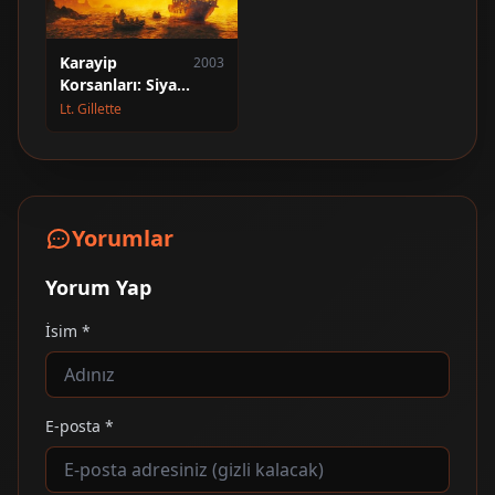
Karayip
2003
Korsanları: Siyah
İnci'nin Laneti
Lt. Gillette
Yorumlar
Yorum Yap
İsim *
E-posta *