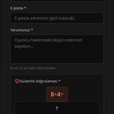
E-posta *
Yorumunuz *
En az 10, en fazla 1000 karakter
Güvenlik Doğrulaması *
8
4
+
=