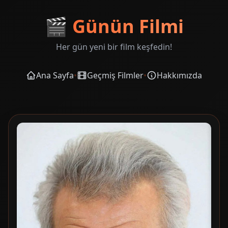
🎬
Günün Filmi
Her gün yeni bir film keşfedin!
Ana Sayfa
•
Geçmiş Filmler
•
Hakkımızda